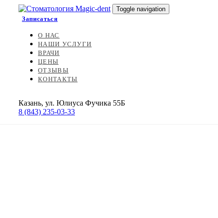
Skip
Skip
Toggle navigation
links
to
Записаться
primary
navigation
О НАС
Skip
НАШИ УСЛУГИ
to
ВРАЧИ
content
ЦЕНЫ
ОТЗЫВЫ
КОНТАКТЫ
Казань, ул. Юлиуса Фучика 55Б
8 (843) 235-03-33